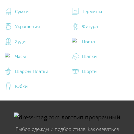
Сумки
Термины
Украшения
Фигура
Худи
Цвета
Часы
Шапки
Шарфы Платки
Шорты
Юбки
Выбор одежды и подбор стиля. Как одеваться