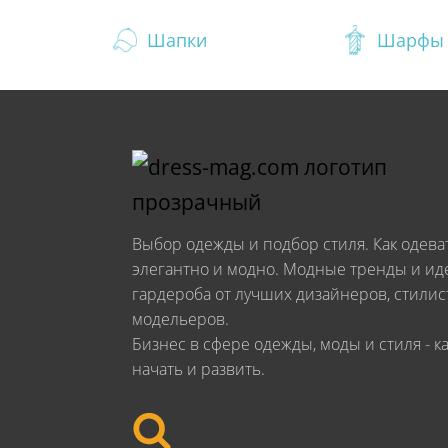
Шапки
Шарфы 
Выбор одежды и подбор стиля. Как одева
элегантно и модно. Модные тренды и ид
гардероба от лучших дизайнеров, стилис
модельеров.
Бизнес в сфере одежды, моды и стиля - к
начать и развить.