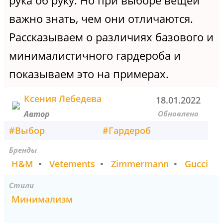
рука об руку. Но при выборе вещей
важно знать, чем они отличаются.
Рассказываем о различиях базового и
минималистичного гардероба и
показываем это на примерах.
Ксения Лебедева
18.01.2022
Обновлено
Автор
#
Выбор
#
Гардероб
Бренды
H&M
•
Vetements
•
Zimmermann
•
Gucci
Стили
Минимализм