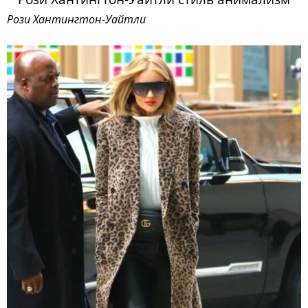
Рози Хантингтон-Уайтли