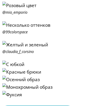
@mio_emporio
@99colorspace
@claudia_f_corsino