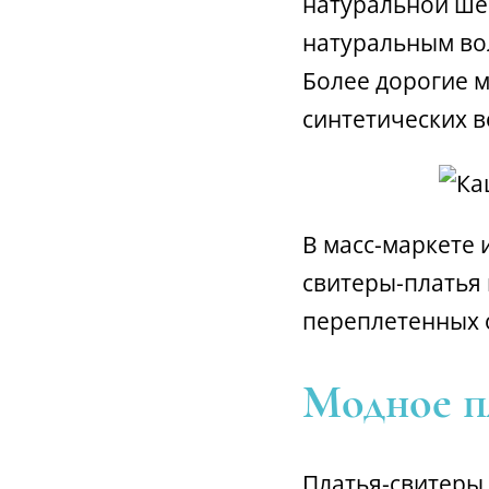
натуральной шер
натуральным во
Более дорогие 
синтетических в
В масс-маркете 
свитеры-платья 
переплетенных 
Модное п
Платья-свитеры 