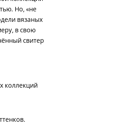
ью. Но, «не
одели вязаных
еру, в свою
нённый свитер
х коллекций
ттенков.