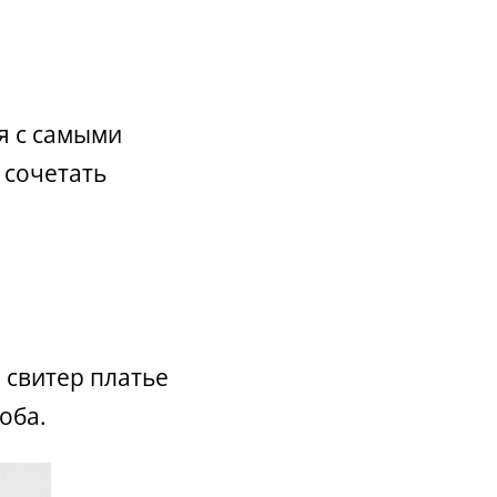
я с самыми
 сочетать
 свитер платье
оба.