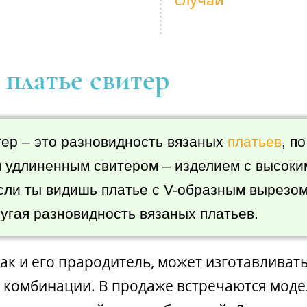
случай
 платье свитер
тер – это разновидность вязаных
платьев
, п
 удлиненным свитером – изделием с высоким
сли ты видишь платье с V-образным вырезом,
ругая разновидность вязаных платьев.
как и его прародитель, может изготавливат
 комбинации. В продаже встречаются моде