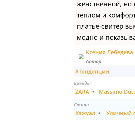
женственной, но 
теплом и комфорт
платье-свитер вы
модно и показывае
Ксения Лебедева
Автор
#
Тенденции
Бренды
ZARA
•
Massimo Dutt
Стили
Кэжуал
•
Уличный 