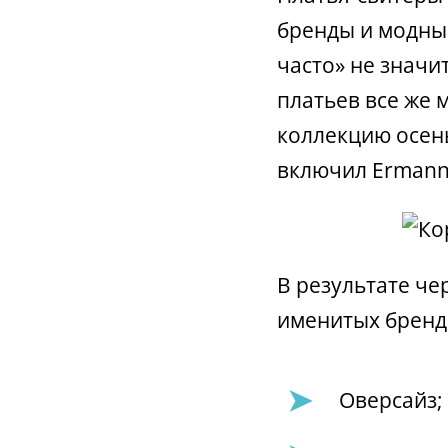
бренды и модные
часто» не значи
платьев все же 
коллекцию осен
включил Ermanno
В результате ч
именитых бренд
Оверсайз;