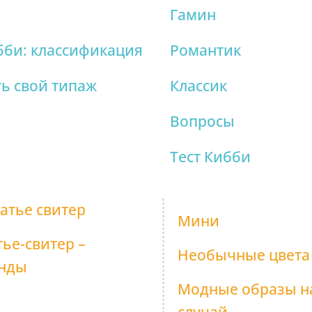
Гамин
бби: классификация
Романтик
ь свой типаж
Классик
Вопросы
Тест Кибби
латье свитер
Мини
ье-свитер –
Необычные цвета
енды
Модные образы н