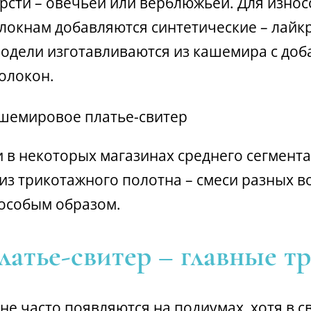
сти – овечьей или верблюжьей. Для износ
локнам добавляются синтетические – лайкр
модели изготавливаются из кашемира с до
олокон.
и в некоторых магазинах среднего сегмента
из трикотажного полотна – смеси разных в
особым образом.
латье-свитер – главные т
не часто появляются на подиумах, хотя в 