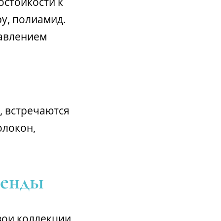
остойкости к
у, полиамид.
бавлением
, встречаются
олокон,
ренды
свои коллекции