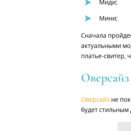
Миди;
Мини;
Сначала пройде
актуальными мод
платье-свитер, 
Оверсайз
Оверсайз
не пок
будет стильным 