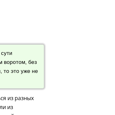
о сути
 воротом, без
 то это уже не
ься из разных
ли из