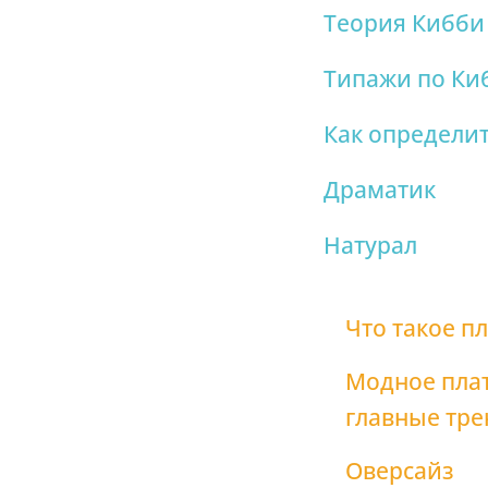
Теория Кибби
Типажи по Ки
Как определит
Драматик
Натурал
Что такое п
Модное плат
главные тр
Оверсайз